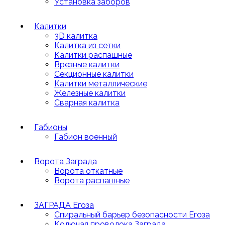
Установка заборов
Калитки
3D калитка
Калитка из сетки
Калитки распашные
Врезные калитки
Секционные калитки
Калитки металлические
Железные калитки
Сварная калитка
Габионы
Габион военный
Ворота Заграда
Ворота откатные
Ворота распашные
ЗАГРАДА Егоза
Спиральный барьер безопасности Егоза
Колючая проволока Заграда