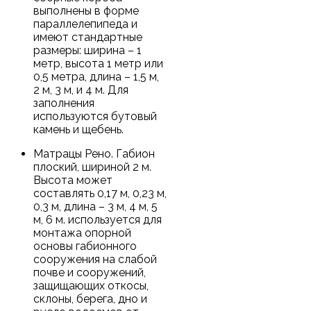
выполнены в форме
параллелепипеда и
имеют стандартные
размеры: ширина – 1
метр, высота 1 метр или
0,5 метра, длина – 1,5 м,
2 м, 3 м, и 4 м. Для
заполнения
используются бутовый
камень и щебень.
Матрацы Рено. Габион
плоский, шириной 2 м.
Высота может
составлять 0,17 м, 0,23 м,
0,3 м, длина – 3 м, 4 м, 5
м, 6 м. используется для
монтажа опорной
основы габионного
сооружения на слабой
почве и сооружений,
защищающих откосы,
склоны, берега, дно и