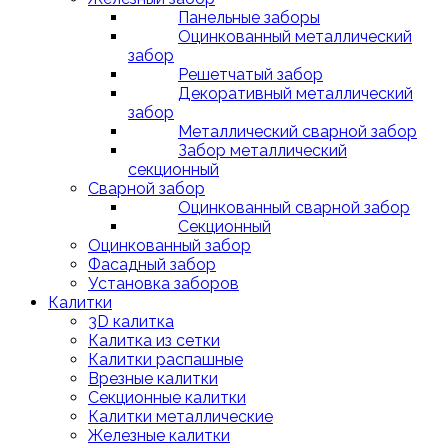
Панельные заборы
Оцинкованный металлический
забор
Решетчатый забор
Декоративный металлический
забор
Металлический сварной забор
Забор металлический
секционный
Сварной забор
Оцинкованный сварной забор
Секционный
Оцинкованный забор
Фасадный забор
Установка заборов
Калитки
3D калитка
Калитка из сетки
Калитки распашные
Врезные калитки
Секционные калитки
Калитки металлические
Железные калитки