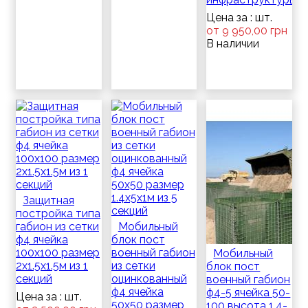
Цена за : шт.
от 9 950,00 грн
В наличии
Защитная
постройка типа
габион из сетки
Мобильный
ф4 ячейка
блок пост
100х100 размер
военный габион
Мобильный
2х1.5х1.5м из 1
из сетки
блок пост
секций
оцинкованный
военный габион
ф4 ячейка
ф4-5 ячейка 50-
Цена за : шт.
50х50 размер
100 высота 1.4-