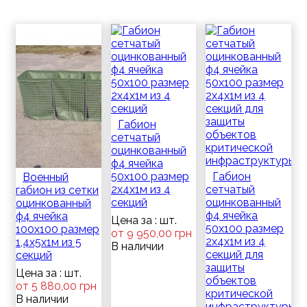
Габион
сетчатый
оцинкованный
ф4 ячейка
50х100 размер
Габион
Военный
2х4х1м из 4
сетчатый
габион из сетки
секций
оцинкованный
оцинкованный
ф4 ячейка
ф4 ячейка
Цена за : шт.
50х100 размер
100х100 размер
от 9 950,00 грн
2х4х1м из 4
1,4х5х1м из 5
В наличии
секций для
секций
защиты
Цена за : шт.
объектов
от 5 880,00 грн
критической
В наличии
инфраструктуры