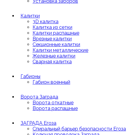
Установка заборов
Калитки
3D калитка
Калитка из сетки
Калитки распашные
Врезные калитки
Секционные калитки
Калитки металлические
Железные калитки
Сварная калитка
Габионы
Габион военный
Ворота Заграда
Ворота откатные
Ворота распашные
ЗАГРАДА Егоза
Спиральный барьер безопасности Егоза
Колючая проволока Заграда