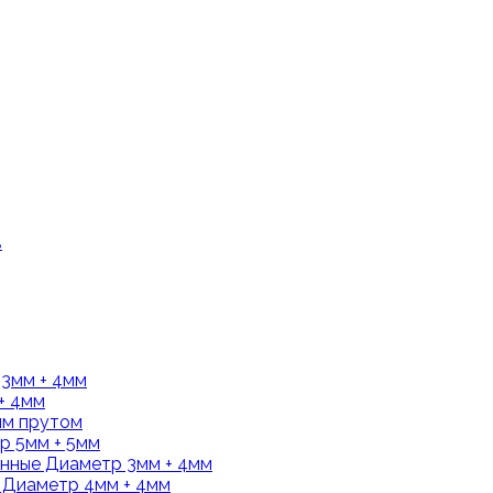
в
3мм + 4мм
+ 4мм
ым прутом
 5мм + 5мм
нные Диаметр 3мм + 4мм
 Диаметр 4мм + 4мм