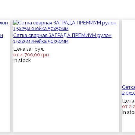
он
Сетка сварная ЗАГРАДА ПРЕМИУМ рулон
1,5х25м ячейка 50х50мм
Цена за : рул.
от 4 700,00 грн
In stock
Сетк
2,0х1
Цена 
от 2 
In st