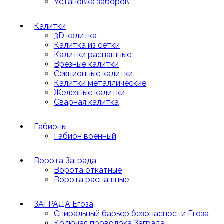
Установка заборов
Калитки
3D калитка
Калитка из сетки
Калитки распашные
Врезные калитки
Секционные калитки
Калитки металлические
Железные калитки
Сварная калитка
Габионы
Габион военный
Ворота Заграда
Ворота откатные
Ворота распашные
ЗАГРАДА Егоза
Спиральный барьер безопасности Егоза
Колючая проволока Заграда