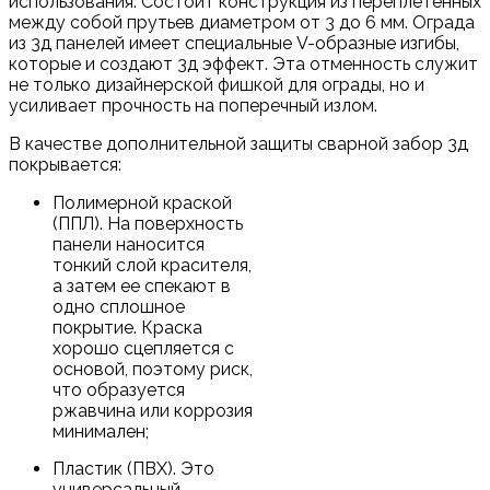
использования. Состоит конструкция из переплетенных
между собой прутьев диаметром от 3 до 6 мм. Ограда
из 3д панелей имеет специальные V-образные изгибы,
которые и создают 3д эффект. Эта отменность служит
не только дизайнерской фишкой для ограды, но и
усиливает прочность на поперечный излом.
В качестве дополнительной защиты сварной забор 3д
покрывается:
Полимерной краской
(ППЛ). На поверхность
панели наносится
тонкий слой красителя,
а затем ее спекают в
одно сплошное
покрытие. Краска
хорошо сцепляется с
основой, поэтому риск,
что образуется
ржавчина или коррозия
минимален;
Пластик (ПВХ). Это
универсальный