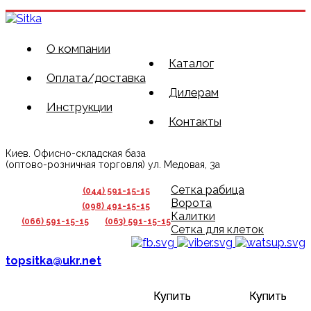
О компании
Каталог
Оплата/доставка
Дилерам
Инструкции
Контакты
Киев. Офисно-складская база
(оптово-розничная торговля) ул. Медовая, 3а
Сетка рабица
(044) 591-15-15
Ворота
(098) 491-15-15
Калитки
(066) 591-15-15
(063) 591-15-15
Сетка для клеток
topsitka@ukr.net
Купить
Купить
Купить
Купить
Купить
Купить
Купить
Купить