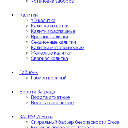
Установка заборов
Калитки
3D калитка
Калитка из сетки
Калитки распашные
Врезные калитки
Секционные калитки
Калитки металлические
Железные калитки
Сварная калитка
Габионы
Габион военный
Ворота Заграда
Ворота откатные
Ворота распашные
ЗАГРАДА Егоза
Спиральный барьер безопасности Егоза
Колючая проволока Заграда