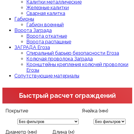
Калитки металлические
Железные калитки
Сварная калитка
Габионы
Габион военный
Ворота Заграда
Ворота откатные
Ворота распашные
ЗАГРАДА Егоза
Спиральный барьер безопасности Егоза
Колючая проволока Заграда
Кронштейны крепления колючей проволоки
Егозы
Сопутствующие материалы
Быстрый расчет ограждений
Покрытие
Ячейка (мм)
Диаметр (мм)
Длина (м)