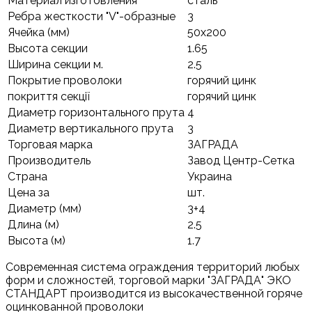
Материал изготовления
сталь
Ребра жесткости "V"-образные
3
Ячейка (мм)
50х200
Высота секции
1.65
Ширина секции м.
2.5
Покрытие проволоки
горячий цинк
покриття секції
горячий цинк
Диаметр горизонтального прута
4
Диаметр вертикального прута
3
Торговая марка
ЗАГРАДА
Производитель
Завод Центр-Сетка
Страна
Украина
Цена за
шт.
Диаметр (мм)
3+4
Длина (м)
2.5
Высота (м)
1.7
Современная система ограждения территорий любых
форм и сложностей, торговой марки "ЗАГРАДА" ЭКО
СТАНДАРТ производится из высокачественной горяче
оцинкованной проволоки