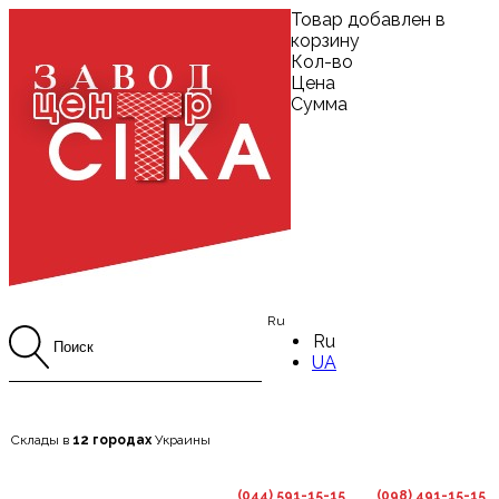
Товар добавлен в
корзину
Кол-во
Цена
Сумма
Ru
Ru
UA
Склады в
12 городах
Украины
(044) 591-15-15
(098) 491-15-15