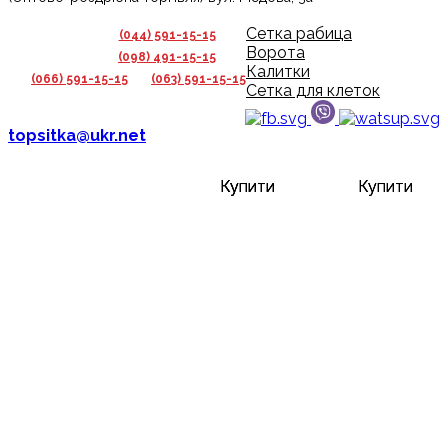
Сетка рабица
(044) 591-15-15
Ворота
(098) 491-15-15
Калитки
(066) 591-15-15
(063) 591-15-15
Сетка для клеток
topsitka@ukr.net
Купити
Купити
Купити
Купити
Купити
Купити
Купити