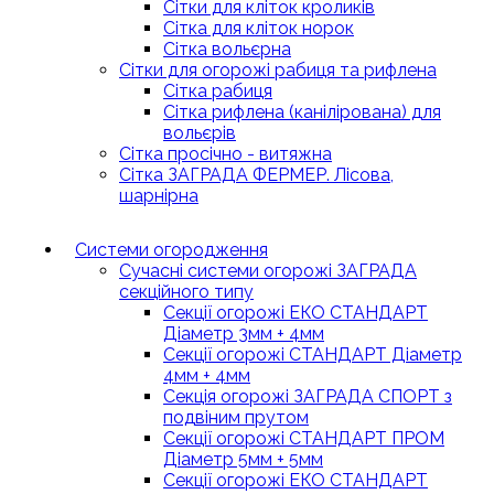
Сітки для кліток кроликів
Сітка для кліток норок
Сітка вольєрна
Сітки для огорожі рабиця та рифлена
Сітка рабиця
Сітка рифлена (канілірована) для
вольєрів
Сітка просічно - витяжна
Сітка ЗАГРАДА ФЕРМЕР. Лісова,
шарнірна
Системи огородження
Сучасні системи огорожі ЗАГРАДА
секційного типу
Секції огорожі ЕКО СТАНДАРТ
Діаметр 3мм + 4мм
Секції огорожі СТАНДАРТ Діаметр
4мм + 4мм
Секція огорожі ЗАГРАДА СПОРТ з
подвіним прутом
Секції огорожі СТАНДАРТ ПРОМ
Діаметр 5мм + 5мм
Секції огорожі ЕКО СТАНДАРТ