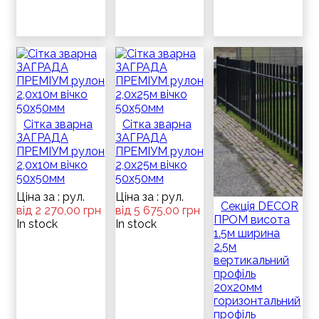
Сітка зварна
Сітка зварна
ЗАГРАДА
ЗАГРАДА
ПРЕМІУМ рулон
ПРЕМІУМ рулон
2,0х10м вічко
2,0х25м вічко
50х50мм
50х50мм
Ціна за : рул.
Ціна за : рул.
Секція DECOR
від 2 270,00 грн
від 5 675,00 грн
ПРОМ висота
In stock
In stock
1.5м ширина
2.5м
вертикальний
профіль
20x20мм
горизонтальний
профіль