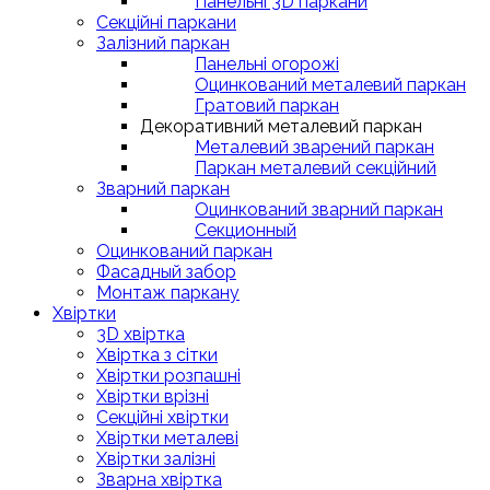
Панельні 3D паркани
Секційні паркани
Залізний паркан
Панельні огорожі
Оцинкований металевий паркан
Гратовий паркан
Декоративний металевий паркан
Металевий зварений паркан
Паркан металевий секційний
Зварний паркан
Оцинкований зварний паркан
Секционный
Оцинкований паркан
Фасадный забор
Монтаж паркану
Хвіртки
3D хвіртка
Хвіртка з сітки
Хвіртки розпашні
Хвіртки врізні
Секційні хвіртки
Хвіртки металеві
Хвіртки залізні
Зварна хвіртка