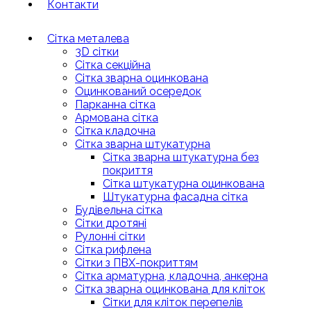
Контакти
Сітка металева
3D сітки
Сітка секційна
Сітка зварна оцинкована
Оцинкований осередок
Парканна сітка
Армована сітка
Cітка кладочна
Сітка зварна штукатурна
Сітка зварна штукатурна без
покриття
Сітка штукатурна оцинкована
Штукатурна фасадна сітка
Будівельна сітка
Сітки дротяні
Рулонні сітки
Сітка рифлена
Сітки з ПВХ-покриттям
Сітка арматурна, кладочна, анкерна
Сітка зварна оцинкована для кліток
Сітки для кліток перепелів