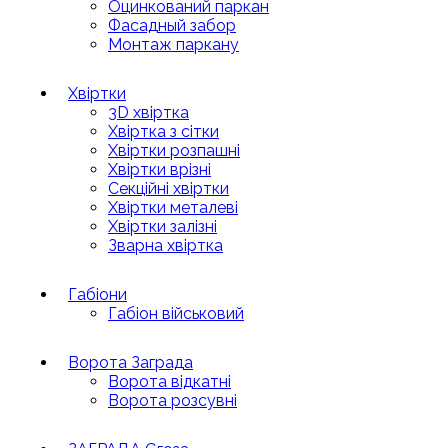
Оцинкований паркан
Фасадный забор
Монтаж паркану
Хвіртки
3D хвіртка
Хвіртка з сітки
Хвіртки розпашні
Хвіртки врізні
Секційні хвіртки
Хвіртки металеві
Хвіртки залізні
Зварна хвіртка
Габіони
Габіон військовий
Ворота Заграда
Ворота відкатні
Ворота розсувні