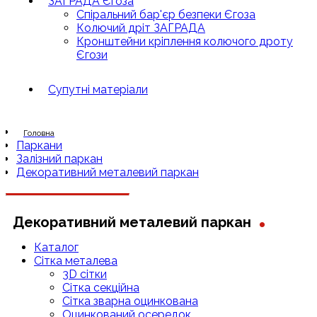
ЗАГРАДА Єгоза
Спіральний бар'єр безпеки Єгоза
Колючий дріт ЗАГРАДА
Кронштейни кріплення колючого дроту
Єгози
Супутні матеріали
Головна
Паркани
Залізний паркан
Декоративний металевий паркан
.
Декоративний металевий паркан
Каталог
Сітка металева
3D сітки
Сітка секційна
Сітка зварна оцинкована
Оцинкований осередок