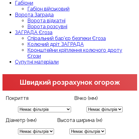
Габіони
Габіон військовий
Ворота Заграда
Ворота відкатні
Ворота розсувні
ЗАГРАДА Єгоза
Спіральний бар'єр безпеки Єгоза
Колючий дріт ЗАГРАДА
Кронштейни кріплення колючого дроту
Єгози
Супутні матеріали
Швидкий розрахунок огорож
Покриття
Вічко (мм)
Діаметр (мм)
Высота ширина (м)