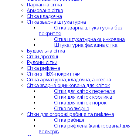
Парканна сітка
Армована сітка
Cітка кладочна
Сітка зварна штукатурна
Сітка зварна штукатурна без
покриття
Сітка штукатурна оцинкована
Штукатурна фасадна сітка
Будівельна сітка
Сітки дротяні
Рулонні сітки
Сітка рифлена
Сітки з ПВХ-покриттям
Сітка арматурна, кладочна, анкерна
Сітка зварна оцинкована для кліток
Сітки для кліток перепелів
Сітки для кліток кроликів
Сітка для кліток норок
Сітка вольєрна
Сітки для огорожі рабиця та рифлена
Сітка рабиця
Сітка рифлена (канілірована) для
вольєрів