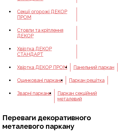
Секції огорожі ДЕКОР
ПРОМ
Стовпи та кріплення
ДЕКОР
Хвіртка ДЕКОР
СТАНДАРТ
Хвіртка ДЕКОР ПРОМ
Панельний паркан
Оцинковані паркани
Паркан решітка
Зварні паркани
Паркан секційний
металевий
Переваги декоративного
металевого паркану