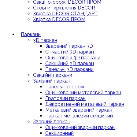
Секції огорожі DECOR ПРОМ
Стовпи і кріплення DECOR
Хвіртка DECOR СТАНДАРТ
Хвіртка DECOR ПРОМ
Паркани
3D паркан
Зварений паркан 3D
Сітчастий 3D паркан
Оцинковані 3D паркани
Секційний 3D паркан
Панельні 3D паркани
Секційні паркани
Залізний паркан
Панельні огорожі
Оцинкований металевий паркан
Гратовий паркан
Декоративний металевий паркан
Металевий зварений паркан
Паркан металевий секційний
Зварний паркан
Оцинкований зварний паркан
Секционный