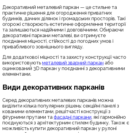
Декоративний металевий паркан — це стильне та
практичне рішення для огородження приватних
будинків, дачних ділянок і громадських просторів. Такі
огорожі створюють естетичне оформлення території
та залишаються надійними і довговічними. Обираючи
декоративні паркани металеві, ви отримуєте
поєднання міцності, стійкості до погодних умов і
привабливого зовнішнього вигляду.
Для додаткової міцності та захисту конструкції часто
використовують
металевий зварний паркан
або
оцинкований 3D паркан у поєднанні з декоративними
елементами.
Види декоративних парканів
Серед декоративних металевих парканів можна
виділити кілька популярних рішень: секційні панелі з
кованими елементами, решітчасті конструкції з
фігурними прутами та
фасадні паркани
, які гармонійно
поєднуються з архітектурним стилем будинку. Також є
можливість купити декоративний паркан у рулоні