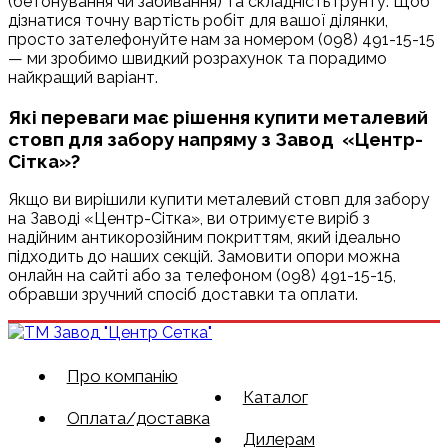
(бетонування чи забивання) та складність ґрунту. Щоб
дізнатися точну вартість робіт для вашої ділянки,
просто зателефонуйте нам за номером (098) 491-15-15
— ми зробимо швидкий розрахунок та порадимо
найкращий варіант.
Які переваги має рішення купити металевий
стовп для забору напряму з Завод «Центр-
Сітка»?
Якщо ви вирішили купити металевий стовп для забору
на Заводі «Центр-Сітка», ви отримуєте виріб з
надійним антикорозійним покриттям, який ідеально
підходить до наших секцій. Замовити опори можна
онлайн на сайті або за телефоном (098) 491-15-15,
обравши зручний спосіб доставки та оплати.
Про компанію
Каталог
Оплата/доставка
Дилерам