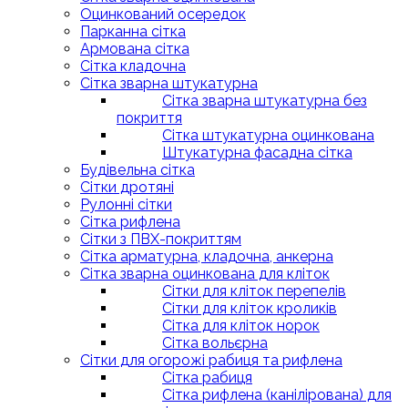
Оцинкований осередок
Парканна сітка
Армована сітка
Cітка кладочна
Сітка зварна штукатурна
Сітка зварна штукатурна без
покриття
Сітка штукатурна оцинкована
Штукатурна фасадна сітка
Будівельна сітка
Сітки дротяні
Рулонні сітки
Сітка рифлена
Сітки з ПВХ-покриттям
Сітка арматурна, кладочна, анкерна
Сітка зварна оцинкована для кліток
Сітки для кліток перепелів
Сітки для кліток кроликів
Сітка для кліток норок
Сітка вольєрна
Сітки для огорожі рабиця та рифлена
Сітка рабиця
Сітка рифлена (канілірована) для