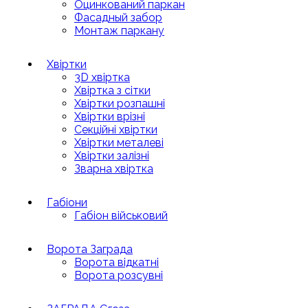
Оцинкований паркан
Фасадный забор
Монтаж паркану
Хвіртки
3D хвіртка
Хвіртка з сітки
Хвіртки розпашні
Хвіртки врізні
Секційні хвіртки
Хвіртки металеві
Хвіртки залізні
Зварна хвіртка
Габіони
Габіон військовий
Ворота Заграда
Ворота відкатні
Ворота розсувні