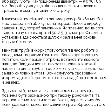
або вкручують. Найпоширеніші діаметри — 57, 76 і 89
мм. Зверніть увагу, що від товщини стінки залежить
тривалість експлуатаційного строку.
Класичний профільний стовп має розмір 60х60 мм. Він
має квадратний або кутовий переріз. Висота виробу
залежить від потреб замовника. Як правило, всі висоти
такого типу стовпа кратні 50: 2,5, 3, 4 метри. Фінальна
установка здійснюється шляхом заливання основи
стовпа бетоном.
Гвинтові труби використовуються під час роботи зі
складними твердими ґрунтами. Вони користуються
попитом, коли паркан потрібно встановити якомога
швидше. Завдяки лопаті, що розташована в нижній
частині стовпа, труба швидко монтується в землю без
зайвих силових витрат. Вони слугують своєрідним
якорем, адже з їх допомогою стовп надійно зчіплюється
із землею.
Здавалося б, на металеві стовпи для паркану ціна
повинна бути захмарною при такому різноманітті та
першокласних властивостях. Але ні, вартість виробу
невиправдано низька, що свідчить про добросовісність