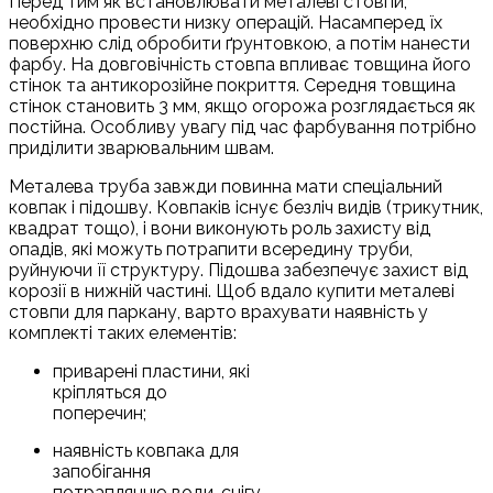
Перед тим як встановлювати металеві стовпи,
необхідно провести низку операцій. Насамперед їх
поверхню слід обробити ґрунтовкою, а потім нанести
фарбу. На довговічність стовпа впливає товщина його
стінок та антикорозійне покриття. Середня товщина
стінок становить 3 мм, якщо огорожа розглядається як
постійна. Особливу увагу під час фарбування потрібно
приділити зварювальним швам.
Металева труба завжди повинна мати спеціальний
ковпак і підошву. Ковпаків існує безліч видів (трикутник,
квадрат тощо), і вони виконують роль захисту від
опадів, які можуть потрапити всередину труби,
руйнуючи її структуру. Підошва забезпечує захист від
корозії в нижній частині. Щоб вдало купити металеві
стовпи для паркану, варто врахувати наявність у
комплекті таких елементів:
приварені пластини, які
кріпляться до
поперечин;
наявність ковпака для
запобігання
потраплянню води, снігу