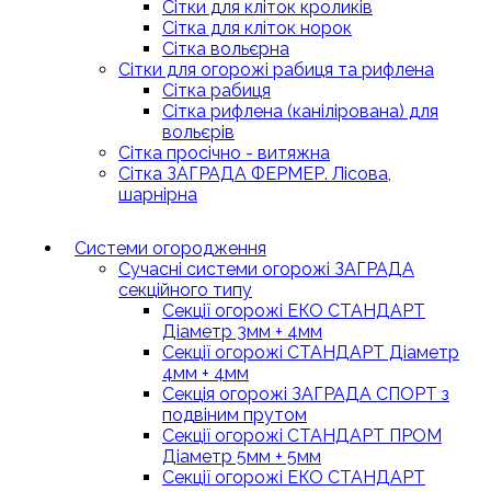
Сітки для кліток кроликів
Сітка для кліток норок
Сітка вольєрна
Сітки для огорожі рабиця та рифлена
Сітка рабиця
Сітка рифлена (канілірована) для
вольєрів
Сітка просічно - витяжна
Сітка ЗАГРАДА ФЕРМЕР. Лісова,
шарнірна
Системи огородження
Сучасні системи огорожі ЗАГРАДА
секційного типу
Секції огорожі ЕКО СТАНДАРТ
Діаметр 3мм + 4мм
Секції огорожі СТАНДАРТ Діаметр
4мм + 4мм
Секція огорожі ЗАГРАДА СПОРТ з
подвіним прутом
Секції огорожі СТАНДАРТ ПРОМ
Діаметр 5мм + 5мм
Секції огорожі ЕКО СТАНДАРТ