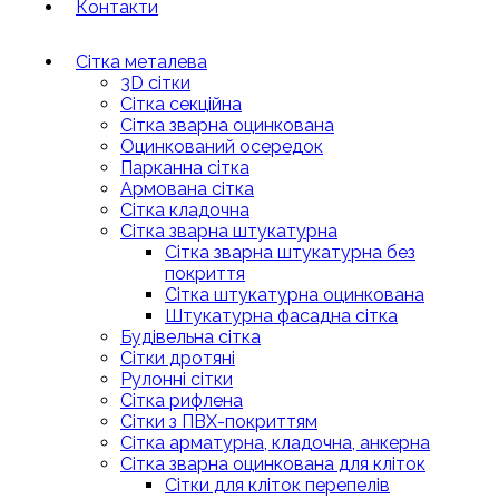
Контакти
Сітка металева
3D сітки
Сітка секційна
Сітка зварна оцинкована
Оцинкований осередок
Парканна сітка
Армована сітка
Cітка кладочна
Сітка зварна штукатурна
Сітка зварна штукатурна без
покриття
Сітка штукатурна оцинкована
Штукатурна фасадна сітка
Будівельна сітка
Сітки дротяні
Рулонні сітки
Сітка рифлена
Сітки з ПВХ-покриттям
Сітка арматурна, кладочна, анкерна
Сітка зварна оцинкована для кліток
Сітки для кліток перепелів