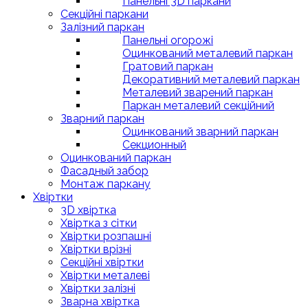
Панельні 3D паркани
Секційні паркани
Залізний паркан
Панельні огорожі
Оцинкований металевий паркан
Гратовий паркан
Декоративний металевий паркан
Металевий зварений паркан
Паркан металевий секційний
Зварний паркан
Оцинкований зварний паркан
Секционный
Оцинкований паркан
Фасадный забор
Монтаж паркану
Хвіртки
3D хвіртка
Хвіртка з сітки
Хвіртки розпашні
Хвіртки врізні
Секційні хвіртки
Хвіртки металеві
Хвіртки залізні
Зварна хвіртка