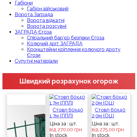
Габіони
Габіон військовий
Ворота Заграда
Ворота відкатні
Ворота розсувні
ЗАГРАДА Єгоза
Спіральний бар'єр безпеки Єгоза
Колючий дріт ЗАГРАДА
Кронштейни кріплення колючого дроту
Єгози
Супутні матеріали
Швидкий розрахунок огорож
Стовп 60х40
Стовп 60х40
1.7м (ППЛ)
2,0м (ОЦ)
Ціна за : шт.
Ціна за : шт.
від 270,00 грн
від 275,00 грн
In stock
In stock