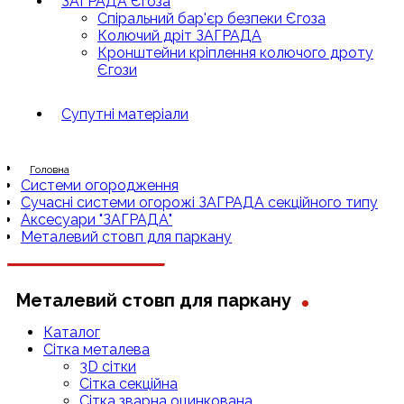
ЗАГРАДА Єгоза
Спіральний бар'єр безпеки Єгоза
Колючий дріт ЗАГРАДА
Кронштейни кріплення колючого дроту
Єгози
Супутні матеріали
Головна
Системи огородження
Сучасні системи огорожі ЗАГРАДА секційного типу
Аксесуари "ЗАГРАДА"
Металевий стовп для паркану
.
Металевий стовп для паркану
Каталог
Сітка металева
3D сітки
Сітка секційна
Сітка зварна оцинкована