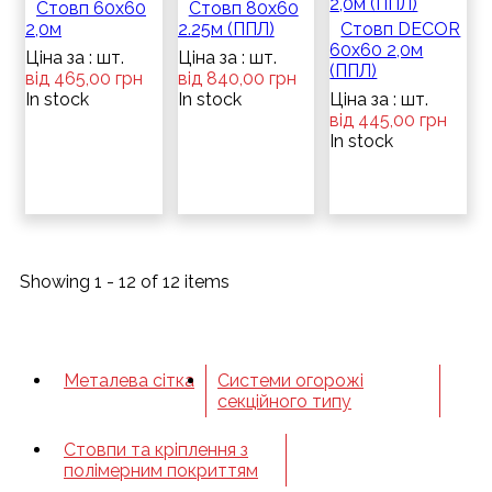
Стовп 60х60
Стовп 80х60
2,0м
2.25м (ППЛ)
Стовп DECOR
60х60 2,0м
Ціна за : шт.
Ціна за : шт.
(ППЛ)
від 465,00 грн
від 840,00 грн
In stock
In stock
Ціна за : шт.
від 445,00 грн
In stock
Showing 1 - 12 of 12 items
Металева сітка
Системи огорожі
секційного типу
Стовпи та кріплення з
полімерним покриттям