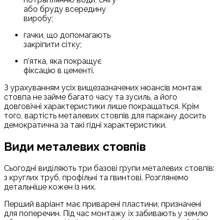
або бруду всередину
виробу;
гачки, що допомагають
закріпити сітку;
п’ятка, яка покращує
фіксацію в цементі.
З урахуванням усіх вищезазначених нюансів монтаж
стовпа не займе багато часу та зусиль, а його
довговічні характеристики лише покращаться. Крім
того, вартість металевих стовпів для паркану досить
демократична за такі гідні характеристики.
Види металевих стовпів
Сьогодні виділяють три базові групи металевих стовпів:
з круглих труб, профільні та гвинтові. Розглянемо
детальніше кожен із них.
Перший варіант має приварені пластини, призначені
для поперечин. Під час монтажу їх забивають у землю