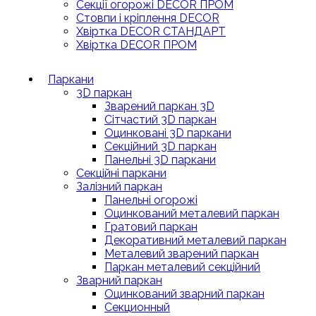
Секції огорожі DECOR ПРОМ
Стовпи і кріплення DECOR
Хвіртка DECOR СТАНДАРТ
Хвіртка DECOR ПРОМ
Паркани
3D паркан
Зварений паркан 3D
Сітчастий 3D паркан
Оцинковані 3D паркани
Секційний 3D паркан
Панельні 3D паркани
Секційні паркани
Залізний паркан
Панельні огорожі
Оцинкований металевий паркан
Гратовий паркан
Декоративний металевий паркан
Металевий зварений паркан
Паркан металевий секційний
Зварний паркан
Оцинкований зварний паркан
Секционный