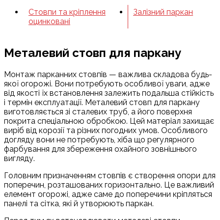
Стовпи та кріплення
Залізний паркан
оцинковані
Металевий стовп для паркану
Монтаж парканних стовпів — важлива складова будь-
якої огорожі. Вони потребують особливої уваги, адже
від якості їх встановлення залежить подальша стійкість
і термін експлуатації. Металевий стовп для паркану
виготовляється зі сталевих труб, а його поверхня
покрита спеціальною обробкою. Цей матеріал захищає
виріб від корозії та різних погодних умов. Особливого
догляду вони не потребують, хіба що регулярного
фарбування для збереження охайного зовнішнього
вигляду.
Головним призначенням стовпів є створення опори для
поперечин, розташованих горизонтально. Це важливий
елемент огорожі, адже саме до поперечини кріпляться
панелі та сітка, які й утворюють паркан.