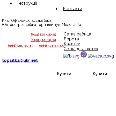
Інструкції
Контакти
Київ. Офісно-складська база
(Оптово-роздрібна торгівля) вул. Медова, 3а
Сетка рабица
(044) 591-15-15
Ворота
(098) 491-15-15
Калитки
(066) 591-15-15
(063) 591-15-15
Сетка для клеток
topsitka@ukr.net
Купити
Купити
Купити
Купити
Купити
Купити
Купити
Купити